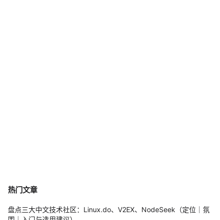
热门文章
盘点三大中文技术社区：Linux.do、V2EX、NodeSeek（定位｜氛
围｜入门与选用建议）