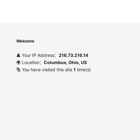
Welcome
👤 Your IP Address：
216.73.216.14
🌍 Location：
Columbus, Ohio, US
🔢 You have visited this site
1
time(s)