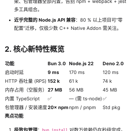
架、包管理器全部内置，告别 npm + webpack + jest
多工具组合。
近乎完整的 Node.js API 兼容
：80 % 以上项目可“零
配置”迁移，仅极少数 C++ Native Addon 需关注。
2. 核心新特性概览
功能
Bun 3.0
Node.js 22
Deno 2.0
启动时延
9 ms
170 ms
120 ms
HTTP 吞吐量 (RPS)
152 k
61 k
74 k
内存占用（空服务）
27 MB
56 MB
45 MB
内置 TypeScript
✅
— (需 ts-node)
✅
包管理器 / 安装速度
20× npm
npm / pnpm
Std pkg
亮点功能
极致包管理
：
对数万依赖仍在秒级完成。
bun install