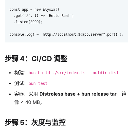
const app = new Elysia()

  .get('/', () => 'Hello Bun!')

  .listen(3000);

console.log(`➜  http://localhost:${app.server?.port}`);
步骤 4：CI/CD 调整
构建：
bun build ./src/index.ts --outdir dist
测试：
bun test
容器：采用
Distroless base + bun release tar
，镜
像 < 40 MB。
步骤 5：灰度与监控