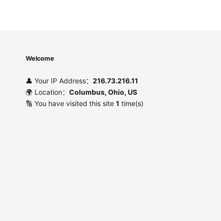
Welcome
👤 Your IP Address：
216.73.216.11
🌍 Location：
Columbus, Ohio, US
🔢 You have visited this site
1
time(s)