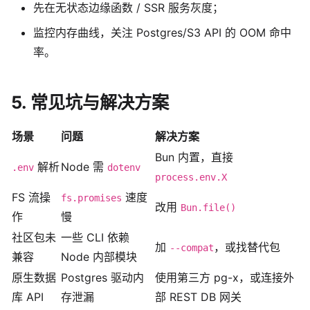
先在无状态边缘函数 / SSR 服务灰度；
监控内存曲线，关注 Postgres/S3 API 的 OOM 命中
率。
5. 常见坑与解决方案
场景
问题
解决方案
Bun 内置，直接
解析
Node 需
.env
dotenv
process.env.X
FS 流操
速度
fs.promises
改用
Bun.file()
作
慢
社区包未
一些 CLI 依赖
加
，或找替代包
--compat
兼容
Node 内部模块
原生数据
Postgres 驱动内
使用第三方 pg-x，或连接外
库 API
存泄漏
部 REST DB 网关