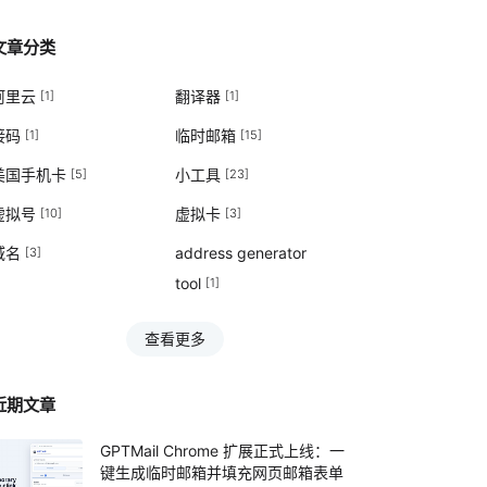
文章分类
阿里云
翻译器
[1]
[1]
接码
临时邮箱
[1]
[15]
美国手机卡
小工具
[5]
[23]
虚拟号
虚拟卡
[10]
[3]
域名
address generator
[3]
tool
[1]
查看更多
近期文章
GPTMail Chrome 扩展正式上线：一
键生成临时邮箱并填充网页邮箱表单