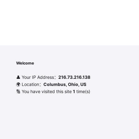
Welcome
👤 Your IP Address：
216.73.216.138
🌍 Location：
Columbus, Ohio, US
🔢 You have visited this site
1
time(s)