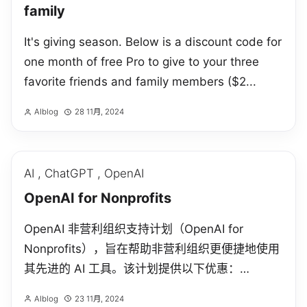
family
It's giving season. Below is a discount code for
one month of free Pro to give to your three
favorite friends and family members ($2...
AIblog
28 11月, 2024
AI
,
ChatGPT
,
OpenAI
OpenAI for Nonprofits
OpenAI 非营利组织支持计划（OpenAI for
Nonprofits），旨在帮助非营利组织更便捷地使用
其先进的 AI 工具。该计划提供以下优惠：
ChatGPT Team 订阅享受 20% 折扣。 ChatGPT
AIblog
23 11月, 2024