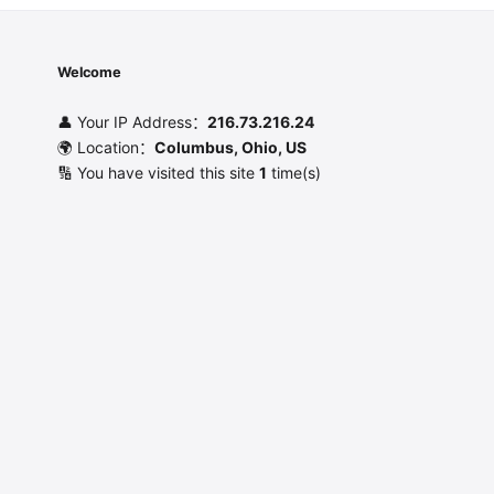
Welcome
👤 Your IP Address：
216.73.216.24
🌍 Location：
Columbus, Ohio, US
🔢 You have visited this site
1
time(s)