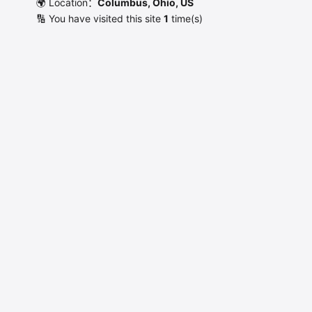
🌍 Location：
Columbus, Ohio, US
🔢 You have visited this site
1
time(s)