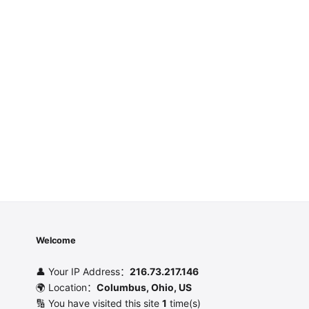
Welcome
👤 Your IP Address：
216.73.217.146
🌍 Location：
Columbus, Ohio, US
🔢 You have visited this site
1
time(s)