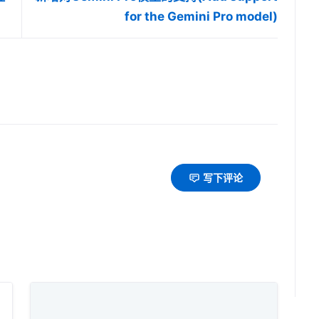
for the Gemini Pro model)
写下评论