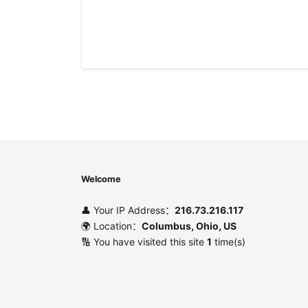
Welcome
👤 Your IP Address：
216.73.216.117
🌍 Location：
Columbus, Ohio, US
🔢 You have visited this site
1
time(s)