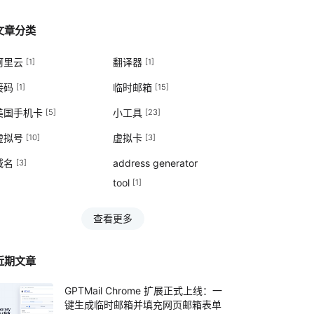
文章分类
阿里云
翻译器
[1]
[1]
接码
临时邮箱
[1]
[15]
美国手机卡
小工具
[5]
[23]
虚拟号
虚拟卡
[10]
[3]
域名
address generator
[3]
tool
[1]
查看更多
近期文章
GPTMail Chrome 扩展正式上线：一
键生成临时邮箱并填充网页邮箱表单