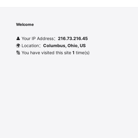
Welcome
👤 Your IP Address：
216.73.216.45
🌍 Location：
Columbus, Ohio, US
🔢 You have visited this site
1
time(s)