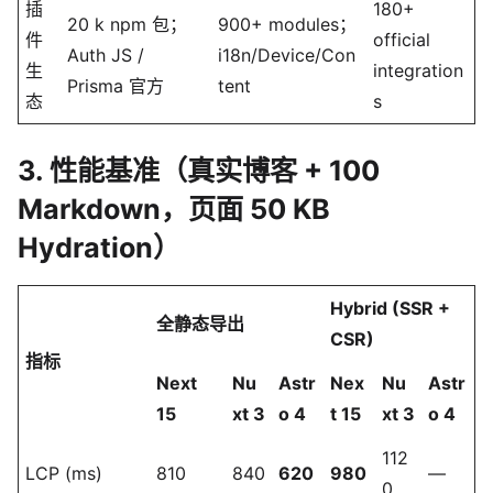
插
180+
20 k npm 包；
900+ modules；
件
official
Auth JS /
i18n/Device/Con
生
integration
Prisma 官方
tent
态
s
3. 性能基准（真实博客 + 100
Markdown，页面 50 KB
Hydration）
Hybrid (SSR +
全静态导出
CSR)
指标
Next
Nu
Astr
Nex
Nu
Astr
15
xt 3
o 4
t 15
xt 3
o 4
112
LCP (ms)
810
840
620
980
—
0