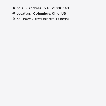
👤 Your IP Address：
216.73.216.143
🌍 Location：
Columbus, Ohio, US
🔢 You have visited this site
1
time(s)