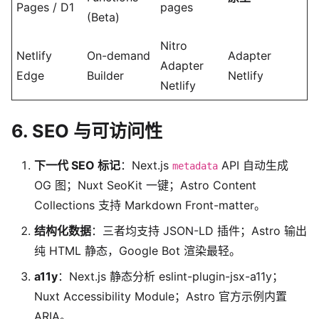
Pages / D1
pages
(Beta)
Nitro
Netlify
On-demand
Adapter
Adapter
Edge
Builder
Netlify
Netlify
6. SEO 与可访问性
下一代 SEO 标记
：Next.js
API 自动生成
metadata
OG 图；Nuxt SeoKit 一键；Astro Content
Collections 支持 Markdown Front-matter。
结构化数据
：三者均支持 JSON-LD 插件；Astro 输出
纯 HTML 静态，Google Bot 渲染最轻。
a11y
：Next.js 静态分析 eslint-plugin-jsx-a11y；
Nuxt Accessibility Module；Astro 官方示例内置
ARIA。