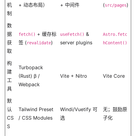
机
+ 动态布局）
+ 中间件
(
)
src/pages
制
数
据
+ 缓存标
&
fetch()
useFetch()
Astro.fetc
获
签 (
)
server plugins
revalidate
hContent()
取
构
Turbopack
建
(Rust) β /
Vite + Nitro
Vite Core
工
Webpack
具
默
认
Tailwind Preset
Windi/Vuetify 可
无；鼓励原
CS
/ CSS Modules
选
子化
S